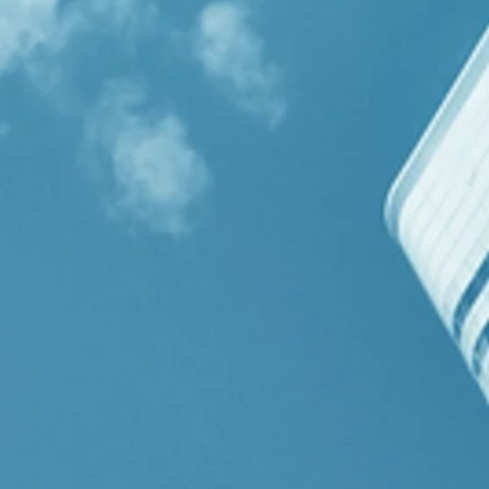
板
專
的