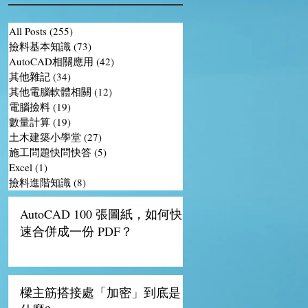
資
All Posts
(255)
255 篇文章
撿料基本知識
(73)
73 篇文章
AutoCAD相關應用
(42)
42 篇文章
成
其他雜記
(34)
34 篇文章
其他電腦軟體相關
(12)
12 篇文章
的
電腦撿料
(19)
19 篇文章
數量計算
(19)
19 篇文章
土木建築小學堂
(27)
27 篇文章
施工問題快問快答
(5)
5 篇文章
Excel
(1)
1 篇文章
撿料進階知識
(8)
8 篇文章
AutoCAD 100 張圖紙，如何快
速合併成一份 PDF？
用
樑主筋搭接處「加密」到底是