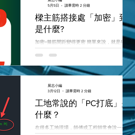
張圖存成一個檔，而是全部集中成一個 PDF。
展志小編
5月5日
讀畢需時 2 分鐘
PDF軟體的「連接」功能：如何利用印表機串
接，實現自動合併。 💡 兩種操作方式，適合不
樑主筋搭接處「加密」到
同的你： 1. 如果你追求極致效率（使用「展志
是什麼?
圖小程式」） 影片中展示了最理想的狀態： 一
圈即中：直接框選包含 100 張圖的範圍。 自動
加密=箍筋間距變得更密 簡單來說，就是搭接處
偵測：小程式會自動辨識每一張圖框，並排隊
比較脆弱因此要加強，再加多一點箍筋。 「混
往印表機。 10 秒收工：不用手動設定 100 次，
凝土結構設計規範」第15.4.2.3節規定：「受撓
喝口水PDF就轉好了。 2. 如果你目前沒有小程
鋼筋之搭接，必須於搭接範圍配置閉合箍筋或
（純手動但依然省時法） 就算你沒有外掛，影
箍，此橫向鋼筋之最大間距不得大於d / 4或10
片中的「PDF 設定流程」對你依然有幫助： 設
cm。搭接不得用於：(1)構材接頭內；(2)距接頭
定虛擬印表機：將 示範如何設定PDF印表機。
交接面2倍構材深度以內範圍，及(3)分析顯示，
展志小編
手動連續圈選：雖然需要人工執行「視窗圈選
3月12日
讀畢需時 2 分鐘
由構架非彈性側向變位所引起撓曲降伏之位
(Window)」，但關鍵在於PDF軟體的「排隊」
置。」，其解說亦略以：「在彎矩降伏會發生
工地常說的「PC打底」是
能。 一鍵合併：你不需每出圖一張就存檔，後
範圍，鋼筋不允許搭接，乃因在承受非彈性反
去
什麼？
載重時，搭接並不可靠。任一位置的搭接處，
混凝土保護層皆有可能剝落，因此需要配置閉
在很多工地現場，師傅或工程師常會說一句話
箍筋。」此解說說明了梁主筋搭接段之圍束需
「基礎要先做 PC 打底。」 這裡的 PC 指的不是