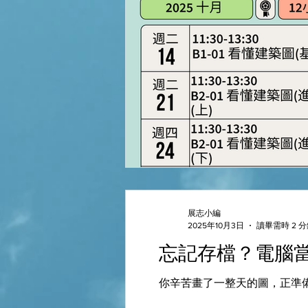
展志小編
2025年10月3日
讀畢需時 2 
忘記存檔？電腦
你辛苦畫了一整天的圖，正準