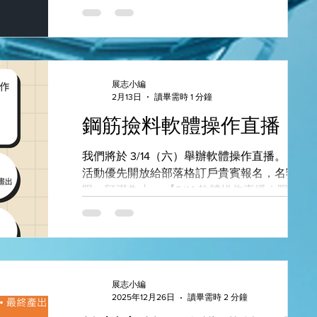
及重要性。 加密怎麼配？ 簡單來說，就是樑鋼
預力混凝土，而是： Plain Concrete（素混凝
筋搭接的地方，箍筋間距10公分。 何時要配緊
土） 也就是在基礎開挖完成後，先澆置一層 沒
密箍筋？ 簡單來說，看標準圖！ 當然，實務上
有鋼筋的混凝土墊層 。 這層混凝土通常厚度大
到底要不要配，依業主指示。下圖為一般的標
約 10 公分 ，強度也不需要太高，主要目的是提
圖。可以看到，在樑的章節，附註有說明，樑
供施工使用，而不是承受結構荷重。 PC打底通
展志小編
筋搭接處間距不得大於d/4及10cm。 2026更新!
2月13日
讀畢需時 1 分鐘
常怎麼施工？ 基礎施工流程大致如下： 1️⃣ 基
現在大部分案件都會要求要按照標準圖加密了!
開挖 2️⃣ 整地與夯實 3️⃣ 澆置 PC 打底（墊層混
鋼筋撿料軟體操作直播
（本該如此！） 所以樑撿料圖標配就應該要加
土） 4️⃣ 放樣定位 5️⃣ 綁紮鋼筋 6️⃣ 澆置基礎混
密喔！ 要樑配筋圖上的箍筋不是標
土 因此 PC 的角色其實是： 施工用的基底層，
我們將於 3/14（六）舉辦軟體操作直播。 本場
而不是結構的一部分。 為什麼要多做一層 PC？
活動優先開放給部落格訂戶貴賓報名，名額有
很多人第一次看到圖面會問： 「既然基礎混凝
限，額滿為止。 【3/14 軟體操作直播｜限額開
土已經要澆了，為什麼還要多做一層 PC？」 實
放】 我們將進行一次完整軟體實例操作直播：
際上，這層薄薄的混凝土對施工非常重要。 1 
✔ 從拿到設計圖開始 ✔ 建立基準與設定 ✔ 實際
供穩定的放樣面 基礎開挖完成後，底部通常都
操作撿料流程 ✔ 產出鋼筋撿料圖 ✔ 現場即時問
是鬆散的土壤。 如果直接在土壤上畫線： 表面
答 參加對象 想了解軟體實際操作流程的朋友 對
不平 容易被雨水沖掉 很難保持精準位置 當先做
鋼筋撿料有興趣的朋友 費用 本次直播完全免
展志小編
一層 PC 墊層後，就會形成一個 平整且乾淨的
費。我們將專注於操作示範與技術交流，不安
2025年12月26日
讀畢需時 2 分鐘
凝土地面 。 工程人員可以在這個面上： 畫基礎
銷售流程或強制推廣。希望讓真正想了解流程