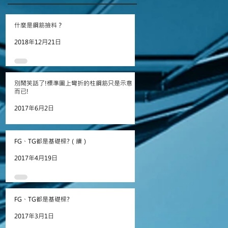
什麼是鋼筋撿料？
底
出
2018年12月21日
丟
別鬧笑話了!標準圖上彎折的柱鋼筋只是示意
而已!
式
螺
2017年6月2日
FG、TG都是基礎樑?（續）
2017年4月19日
功
的
覆
其
FG、TG都是基礎樑?
合
：
2017年3月1日
求