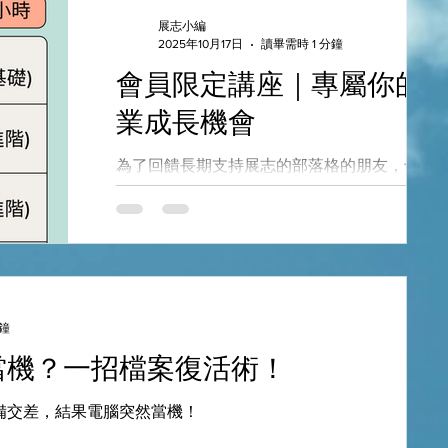
度，要分成兩個部分-- 一樓板頂到牆頂、一樓
展志小編
底到基礎板底。 以這個例子，一樓以上，我們
2025年10月17日
讀畢需時 1 分鐘
量測出來是250公分；而一樓以下是120公分。
會員限定講座｜專屬你的
開始計算數量 有了圍牆的基本尺寸後，我們便
能開始著手計算鋼筋數量了。
業成長機會
為了回饋長期支持展志的部落格的朋友，十月
看懂建築圖課程，歡迎部落格訂戶貴賓免費參
加！ 📍 參加方式： 點此連結線上報名 📍 日期:
10/21、10/24 📍 費用：免費 📍 地點：線上。當
日上午發送連結。
分鐘
當機？一招檔案復活術！
備交差，結果電腦突然當機！