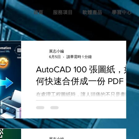
首頁
服務項目
軟體產品
學習中心
展志小編
6月5日
讀畢需時 1 分鐘
AutoCAD 100 張圖紙，如
何快速合併成一份 PDF？
在處理工程圖紙時，讓人頭痛的不只是畫圖，
「出圖」也令人頭痛，對吧？當你的 CAD 檔案
裡擠滿了 100 張圖面時，你還在「一張一張轉
PDF」然後再手動合併嗎？ 這支影片將示範如
運用免費PDF軟體，解決這個耗時的難題。 🎯
你將在影片中學到： 批次出圖技巧：不再是一