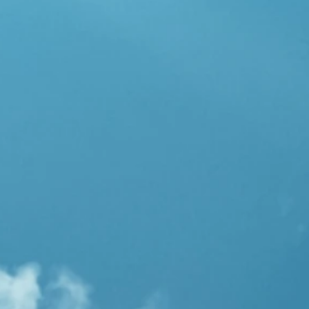
-
？
有
面
示
的
面