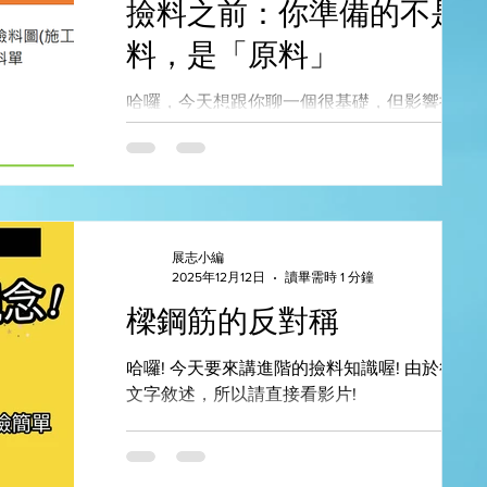
撿料之前：你準備的不是
人，能安心參與。
料，是「原料」
哈囉，今天想跟你聊一個很基礎，但影響撿料
敗的關鍵：👉 撿料的初始資料。 不論你現在是
用電腦撿料，還是用人工方式撿料，其實撿料
核心原理是一樣的。 差別只在工具，不在流
程。 文末可下載【備忘小抄-初始資料重點整理
表】
展志小編
2025年12月12日
讀畢需時 1 分鐘
樑鋼筋的反對稱
哈囉! 今天要來講進階的撿料知識喔! 由於很難
文字敘述，所以請直接看影片!