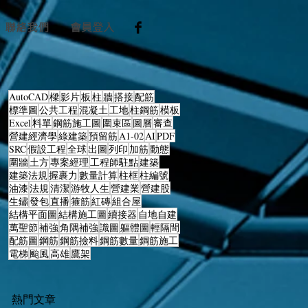
聯絡我們
會員登入
AutoCAD
樑
影片
板
柱
牆
搭接
配筋
標準圖
公共工程
混凝土
工地
柱鋼筋
模板
Excel
料單
鋼筋施工圖
圍束區
圖層
審查
營建經濟學
綠建築
預留筋
A1-02
AI
PDF
SRC
假設工程
全球
出圖
列印
加筋
動態
圍牆
土方
專案經理
工程師駐點
建築
建築法規
握裹力
數量計算
柱框
柱編號
油漆
法規
清潔
游牧人生
營建業
營建股
生鏽
發包
直播
箍筋
紅磚
組合屋
結構平面圖
結構施工圖
續接器
自地自建
萬聖節
補強
角隅補強
識圖
軀體圖
輕隔間
配筋圖
鋼筋
鋼筋撿料
鋼筋數量
鋼筋施工
電梯
颱風
高雄
鷹架
何
熱門文章