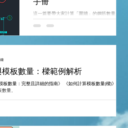
手冊
這一篇要帶大家計算「圍牆」的鋼筋數量。 文
長! 完整教戰手冊! 大綱: 不是每個工程都有圍牆
圍牆怎麼看? 圍牆的尺寸- 圖上沒標的時候怎麼
抓? 實際計算一道牆的鋼筋數量 圍牆從哪裡看
不是每個工程都有圍牆。要怎麼知道你的工程
沒有圍牆呢？ 答案是要看「建築圖」。 找到建
築平面圖，搜尋「圍牆」二字。 ▲一樓建築平
分鐘
圖 上圖建築平面圖，不但有標出圍牆二字，而
且直接幫我們把每一道圍牆的長度、高度標出
與模板數量：樑範例解析
來。 圖上綠色的線條就是圍牆線。這張圖非常
清楚，有三道圍牆，高度都是250公分，而長度
模板數量：完整且詳細的指南》 《如何計算模板數量(樑)》 帶你
分別是1070、17、648公分。 如果圖上沒有標
板數量。
圍牆尺寸的話怎麼辦？ 首先，圍牆長度，這個
簡單，可以直接使用CAD量測功能去量測牆線
線長。 接著，圍牆高度，這個資訊在平面圖看
不出來，要去立面、剖面圖去抓資料。 ▲從剖
圖找到圍牆，接著量測圍牆的高度。 圍牆的高