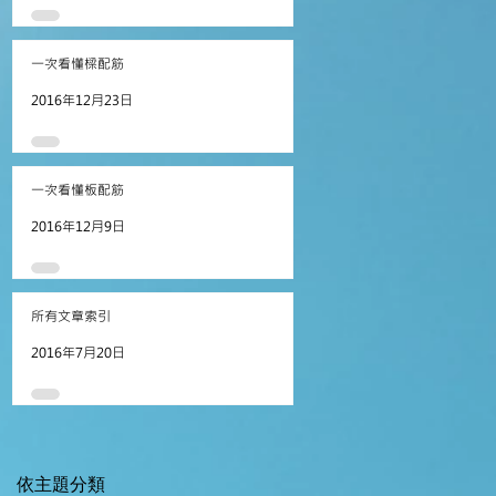
一次看懂樑配筋
準
2016年12月23日
箍
礎
凝
一次看懂板配筋
凝
2016年12月9日
所有文章索引
提
2016年7月20日
混
排
依主題分類
的