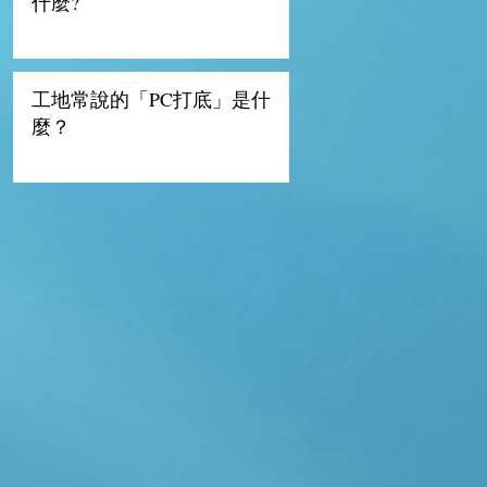
什麼?
工地常說的「PC打底」是什
麼？
歡
報