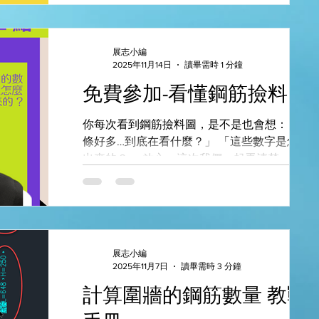
展志小編
2025年11月14日
讀畢需時 1 分鐘
免費參加-看懂鋼筋撿料圖
你每次看到鋼筋撿料圖，是不是也會想： 「線
條好多…到底在看什麼？」 「這些數字是怎麼算
出來的？」 放心，這次我們一起弄清楚。 📍 直
播主題：教你看懂鋼筋撿料圖 📅 日期：
2025/11/21 (星期五) ⏰ 時間：中午12點到一點(
迎邊吃午餐邊收看) 📍 平台：Google Meet 如何
參加? 本場次是部落格訂戶限定的免費場次。 
名方式： 請於LINE留言關鍵字 #202051113講座
展志小編
，以及你的email。 屆時我們會發連結給您。
2025年11月7日
讀畢需時 3 分鐘
計算圍牆的鋼筋數量 教戰