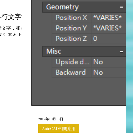
多行文字?
單行文字，和多
呢？ 基本上，
"段落"的長句
都會在同一
相反的，多行
。若你打100
2017年10月13日
AutoCAD相關應用