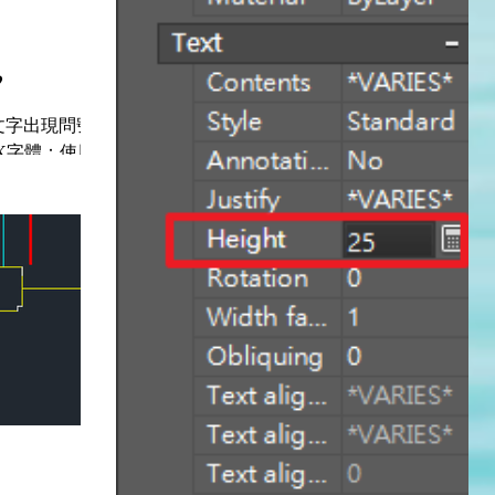
?
果文字出現問號
HX字體：使用
eset 這樣文字