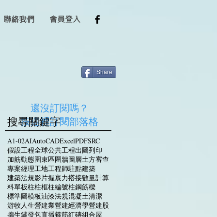
聯絡我們
會員登入
Share
還沒訂閱嗎？
搜尋關鍵字
​按這裡訂閱部落格
A1-02
AI
AutoCAD
Excel
PDF
SRC
假設工程
全球
公共工程
出圖
列印
加筋
動態
圍束區
圍牆
圖層
土方
審查
專案經理
工地
工程師駐點
建築
建築法規
影片
握裹力
搭接
數量計算
料單
板
柱
柱框
柱編號
柱鋼筋
樑
標準圖
模板
油漆
法規
混凝土
清潔
游牧人生
營建業
營建經濟學
營建股
牆
生鏽
發包
直播
箍筋
紅磚
組合屋