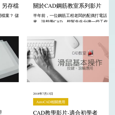
、另存檔案
關於CAD鋼筋教室系列影片
檔案？ 儲
半年前，一位鋼筋工程老闆的配偶打電話
來，說想學CAD，想幫先生分擔一些工作。
當然我們並沒有在教AutoCAD，不過有聊到
說坊間有一些CAD的補習班，她說她再去了
解一下。大概兩個月前，她再打電話來說，
她其實只需要很基礎的CAD知識，但外面補
習班教的範圍太廣。...
2018年7月13日
AutoCAD相關應用
理
CAD教學影片-適合初學者