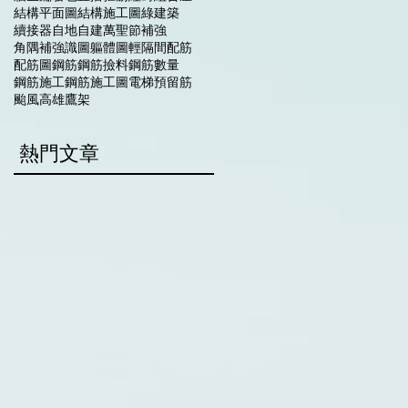
結構平面圖
結構施工圖
綠建築
續接器
自地自建
萬聖節
補強
角隅補強
識圖
軀體圖
輕隔間
配筋
配筋圖
鋼筋
鋼筋撿料
鋼筋數量
鋼筋施工
鋼筋施工圖
電梯
預留筋
颱風
高雄
鷹架
​熱門文章