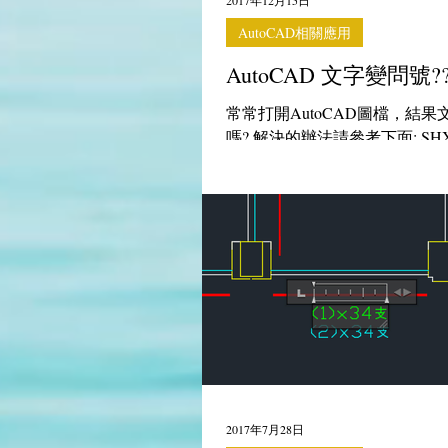
2017年12月15日
AutoCAD相關應用
AutoCAD 文字變問號?
常常打開AutoCAD圖檔，結
嗎? 解決的辦法請參考下面: S
txt 勾選大字體 大字體：選取chin
就可以顯示了
2017年7月28日