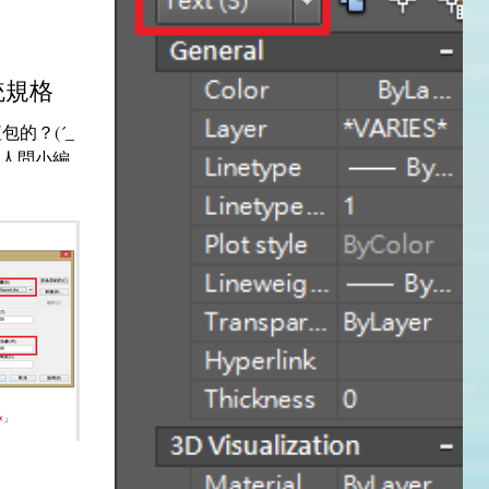
功能。...
統規格
的？(´_ゝ
多人問小編，我
電腦硬體規
議規格。 你可
結，會看到下
。...