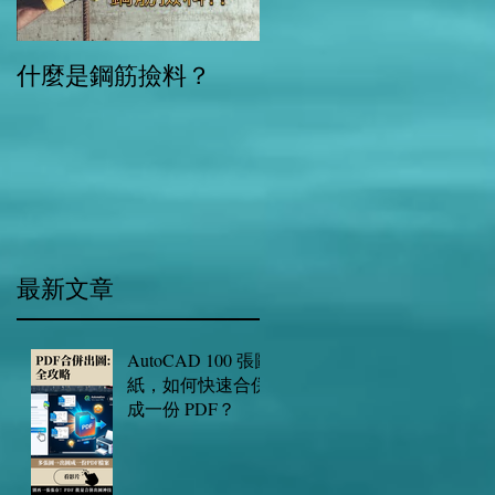
什麼是鋼筋撿料？
別鬧笑話了!標準圖上
彎折的柱鋼筋只是示
而已!
​最新文章
AutoCAD 100 張圖
紙，如何快速合併
成一份 PDF？