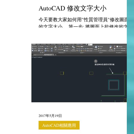
AutoCAD 修改文字大小
今天要教大家如何用"性質管理員"修改圖面上
的文字大小。 第一步: 將圖面上欲修改的文字
點選(或圈選)起來。 (圈到其他的線段、圖案
沒有關係) 第二步: 鍵盤按Ctrl+1 (先按住Ctrl不
放，然後按數字1) 第三步: 這時"性質管理
員"視窗應該會跳出來，最上方下拉式選
單，...
2017年5月19日
AutoCAD相關應用