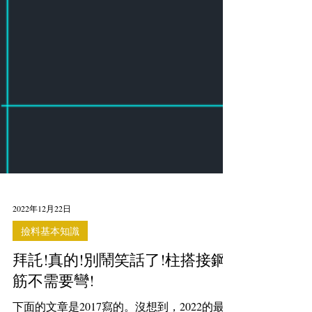
2022年12月22日
撿料基本知識
拜託!真的!別鬧笑話了!柱搭接鋼