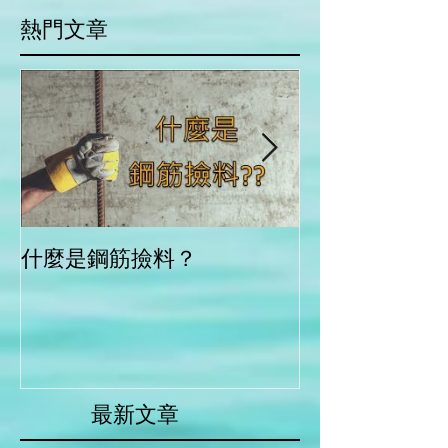
​熱門文章
什麼是鋼筋撿料？
別鬧笑話了!標
柱鋼筋只是示意
​最新文章