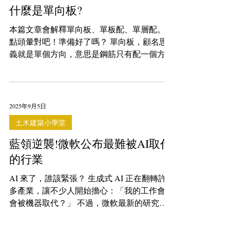
什麼是單向板?
本篇文章會解釋單向板、單板配、單層配。有
點頭暈對吧！準備好了嗎？ 單向板，顧名思
義就是單個方向，意思是鋼筋只有配一個方
向，對嗎？ 不對！ 單向板要如何施工？ 單向
板或雙向板，是 結構設計的考量，與現場施
工方法無關 。 對施工人員來說，照圖施工即
可，板的配筋圖有配長向、短向，...
2025年9月5日
土木建築小學堂
藍領逆襲!微軟公布最難被AI取代
的行業
AI 來了，誰該緊張？ 生成式 AI 正在翻轉許
多產業，讓不少人開始擔心：「我的工作會不
會被機器取代？」 不過，微軟最新的研究報
告（使用 20 萬筆 Copilot 對話數據分析）卻給
出了一個讓藍領朋友們可以開懷大笑的結論