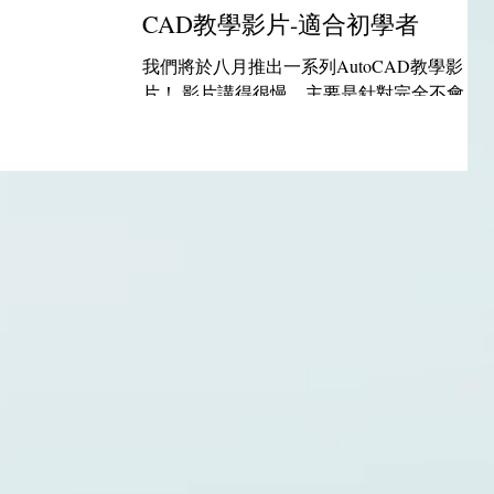
CAD教學影片-適合初學者
我們將於八月推出一系列AutoCAD教學影
片！ 影片講得很慢，主要是針對完全不會
CAD而且有興趣使用電腦撿料的朋友所設
計。 有興趣的朋友可以看看喔！