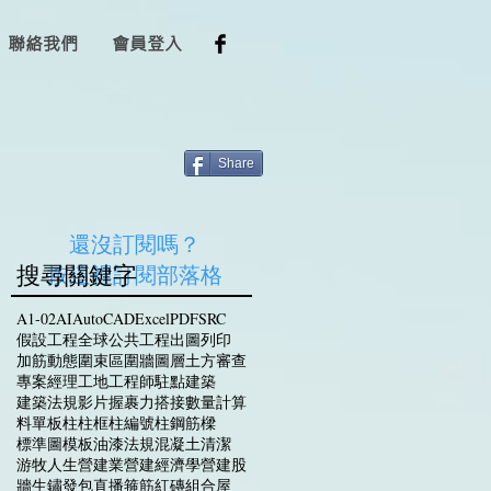
聯絡我們
會員登入
Share
還沒訂閱嗎？
搜尋關鍵字
​按這裡訂閱部落格
A1-02
AI
AutoCAD
Excel
PDF
SRC
假設工程
全球
公共工程
出圖
列印
加筋
動態
圍束區
圍牆
圖層
土方
審查
專案經理
工地
工程師駐點
建築
建築法規
影片
握裹力
搭接
數量計算
料單
板
柱
柱框
柱編號
柱鋼筋
樑
標準圖
模板
油漆
法規
混凝土
清潔
游牧人生
營建業
營建經濟學
營建股
牆
生鏽
發包
直播
箍筋
紅磚
組合屋