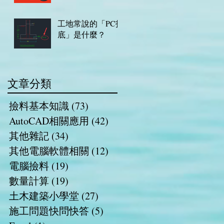
工地常說的「PC打
底」是什麼？
文章分類
撿料基本知識
(73)
73 篇文章
AutoCAD相關應用
(42)
42 篇文章
其他雜記
(34)
34 篇文章
其他電腦軟體相關
(12)
12 篇文章
電腦撿料
(19)
19 篇文章
數量計算
(19)
19 篇文章
土木建築小學堂
(27)
27 篇文章
施工問題快問快答
(5)
5 篇文章