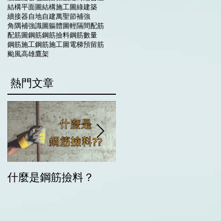
結構平面圖
結構施工圖
綠建築
續接器
自地自建
萬聖節
補強
角隅補強
識圖
軀體圖
輕隔間
配筋
配筋圖
鋼筋
鋼筋撿料
鋼筋數量
鋼筋施工
鋼筋施工圖
電梯
預留筋
颱風
高雄
鷹架
​熱門文章
什麼是鋼筋撿料？
別鬧笑話了!標準圖上
彎折的柱鋼筋只是示
而已!