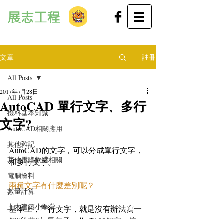
展志工程
文章
註冊
All Posts
2017年7月28日
All Posts
AutoCAD 單行文字、多行
撿料基本知識
文字?
AutoCAD相關應用
其他雜記
AutoCAD的文字，可以分成單行文字，
其他電腦軟體相關
和多行文字。
電腦撿料
兩種文字有什麼差別呢？
數量計算
土木建築小學堂
基本上，單行文字，就是沒有辦法寫一