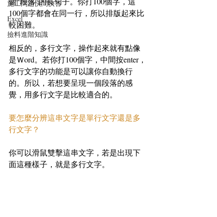
個"段落"的長句子。你打100個字，這
施工問題快問快答
100個字都會在同一行，所以排版起來比
Excel
較困難。
撿料進階知識
相反的，多行文字，操作起來就有點像
是Ｗord。若你打100個字，中間按enter，
多行文字的功能是可以讓你自動換行
的。所以，若想要呈現一個段落的感
覺，用多行文字是比較適合的。
要怎麼分辨這串文字是單行文字還是多
行文字？
你可以滑鼠雙擊這串文字，若是出現下
面這種樣子，就是多行文字。