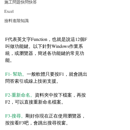
施工問題快問快答
Excel
撿料進階知識
F代表英文字Function，也就是說這12個F
叫做功能鍵。以下針對Windows作業系
統，或瀏覽器，簡述各功能鍵的常見功
能。
F1- 幫助。
一般軟體只要按F1，就會跳出
問答索引或線上技術支援。
F2-重新命名。
資料夾中按下檔案，再按
F2，可以直接重新命名檔案。
F3-搜尋。
剛好你現在正在使用瀏覽器，
按按看F3吧，會跳出搜尋視窗。