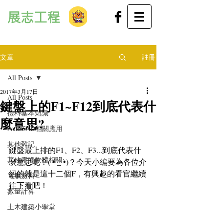
展志工程
文章
註冊
All Posts
2017年3月17日
All Posts
鍵盤上的F1~F12到底代表什
撿料基本知識
麼意思?
AutoCAD相關應用
其他雜記
鍵盤最上排的F1、F2、F3...到底代表什
其他電腦軟體相關
麼意思呢？( •́ _ •̀)？今天小編要為各位介
紹的就是這十二個F，有興趣的看官繼續
電腦撿料
往下看吧！
數量計算
土木建築小學堂