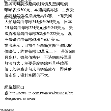
施工問題快問快答
豐興同時調漲廢鋼收購價及型鋼報價，
每噸各漲500元。本週鋼筋再漲，主要受
Excel
國際廢鋼價格持續走高影響。上週美國
撿料進階知識
大船廢鋼由每噸245漲至265美元，日本
2H廢鋼由每噸224美元漲至245美元，美
國貨櫃廢鋼由每噸208漲至222美元，澳
洲鐵礦砂由每噸63漲至65.1美元。
業者表示，目前全台鋼筋實際售價比盤
價略低，約在每噸1.3萬元上下，是近6個
月高點。雖然價格好，不過鋼廠接單量
無法放大，主要是廢鋼缺料且持續漲
價，若鋼廠先前未備鋼筋庫存，即使盤
價走高，獲利空間仍不大。
網路新聞出
處:http://news.ltn.com.tw/news/business/bre
akingnews/1878986
其他雜記