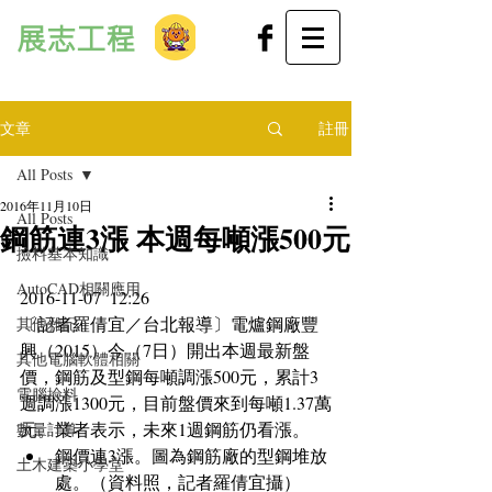
展志工程
文章
註冊
All Posts
2016年11月10日
All Posts
鋼筋連3漲 本週每噸漲500元
撿料基本知識
AutoCAD相關應用
2016-11-07  12:26
〔記者羅倩宜／台北報導〕電爐鋼廠豐
其他雜記
興（2015）今（7日）開出本週最新盤
其他電腦軟體相關
價，鋼筋及型鋼每噸調漲500元，累計3
電腦撿料
週調漲1300元，目前盤價來到每噸1.37萬
元。業者表示，未來1週鋼筋仍看漲。 
數量計算
鋼價連3漲。圖為鋼筋廠的型鋼堆放
土木建築小學堂
處。（資料照，記者羅倩宜攝） 