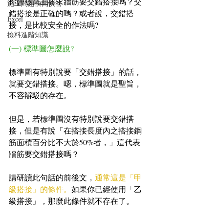
你曾被業主要求牆筋要交錯搭接嗎？交
施工問題快問快答
錯搭接是正確的嗎？或者說，交錯搭
Excel
接，是比較安全的作法嗎?
撿料進階知識
(一) 標準圖怎麼說?
標準圖有特別說要「交錯搭接」的話，
就要交錯搭接。嗯，標準圖就是聖旨，
不容辯駁的存在。
但是，若標準圖沒有特別說要交錯搭
接，但是有說「在搭接長度內之搭接鋼
筋面積百分比不大於50%者，」這代表
牆筋要交錯搭接嗎？
請研讀此句話的前後文，
通常這是「甲
級搭接」的條件。
如果你已經使用「乙
級搭接」，那麼此條件就不存在了。