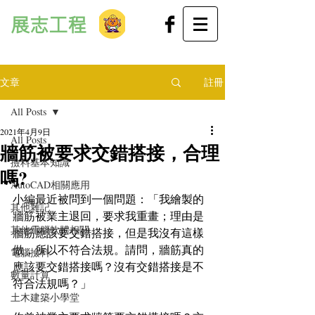
展志工程
文章
註冊
All Posts
2021年4月9日
All Posts
牆筋被要求交錯搭接，合理
撿料基本知識
嗎?
AutoCAD相關應用
小編最近被問到一個問題：「我繪製的
其他雜記
牆筋被業主退回，要求我重畫；理由是
其他電腦軟體相關
牆筋應該要交錯搭接，但是我沒有這樣
做，所以不符合法規。請問，牆筋真的
電腦撿料
應該要交錯搭接嗎？沒有交錯搭接是不
數量計算
符合法規嗎？」
土木建築小學堂