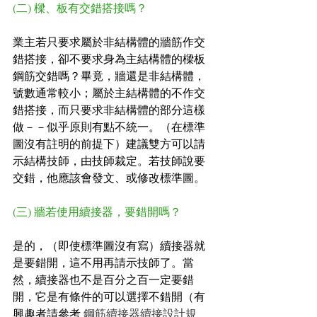
(二) 樑、板有交錯搭接嗎？
業主若只要求屬於非結構體的牆筋作交
錯搭接，卻不要求身為主結構體的樑板
鋼筋交錯嗎？畢竟，牆還是非結構體，
號數通常較小；屬於主結構體的不作交
錯搭接，而只要求非結構體的部分這樣
做－－似乎原則有點不統一。（在標準
圖沒有註明的前提下）建議雙方可以請
示結構技師，由技師裁定。若技師說要
交錯，他應該會發文、或修改標準圖。
(三) 牆若使用續接器，要錯開嗎？
是的，（即使標準圖沒有寫）續接器就
是要錯開，這不用再請示技師了。當
然，續接器也不是百分之百一定要錯
開，它是有條件的可以選擇不錯開（有
興趣者請參考
 鋼筋續接器續接設計規