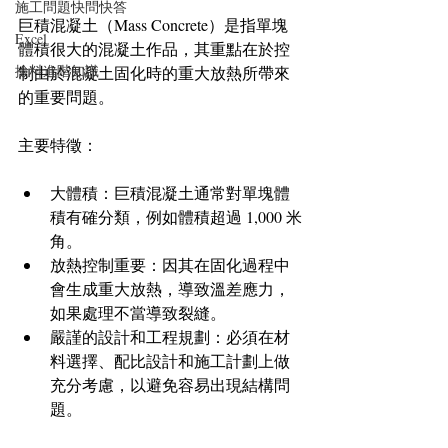
施工問題快問快答
巨積混凝土（Mass Concrete）是指單塊
Excel
體積很大的混凝土作品，其重點在於控
撿料進階知識
制由於混凝土固化時的重大放熱所帶來
的重要問題。
主要特徵：
大體積：巨積混凝土通常對單塊體
積有確分類，例如體積超過 1,000 米
角。
放熱控制重要：因其在固化過程中
會生成重大放熱，導致溫差應力，
如果處理不當導致裂縫。
嚴謹的設計和工程規劃：必須在材
料選擇、配比設計和施工計劃上做
充分考慮，以避免容易出現結構問
題。