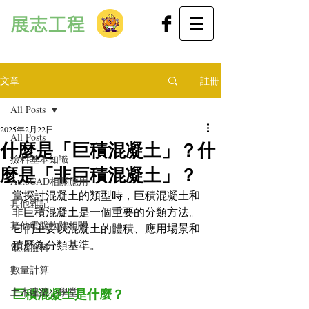
展志工程
文章
註冊
All Posts
2025年2月22日
All Posts
什麼是「巨積混凝土」？什
撿料基本知識
麼是「非巨積混凝土」？
AutoCAD相關應用
當探討混凝土的類型時，巨積混凝土和
其他雜記
非巨積混凝土是一個重要的分類方法。
其他電腦軟體相關
它們主要以混凝土的體積、應用場景和
積歷為分類基準。
電腦撿料
數量計算
土木建築小學堂
巨積混凝土是什麼？