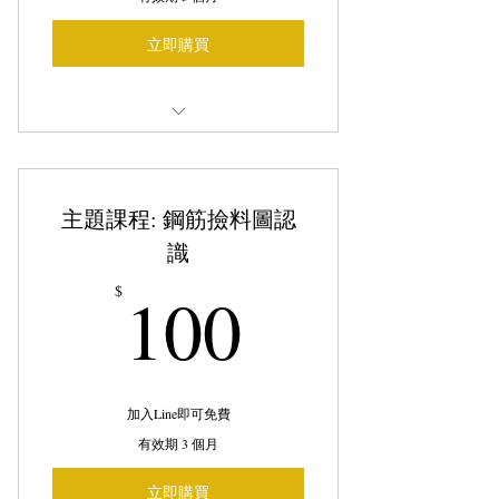
立即購買
TA助教預約
主題課程: 鋼筋撿料圖認
識
100$
100
$
加入Line即可免費
有效期 3 個月
立即購買