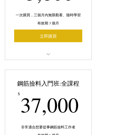
一次購買，三個月內無限觀看、隨時學習
有效期 3 個月
立即購買
一次系統性學習所有關於搭接的知識
線上課程，隨時隨地想學就學
鋼筋撿料入門班:全課程
37,00
37,000
$
非常適合想要從事鋼筋撿料工作者