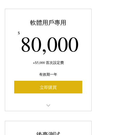
課程代碼: A1-03
樑、柱、板、牆分門別類完整教學
軟體用戶專用
線上課程，隨時隨地；想學就學
80,00
80,000
$
上完課，你就看得懂配筋圖
+$5,000 首次設定費
有效期一年
立即購買
軟體用戶免費加入
後臺測試