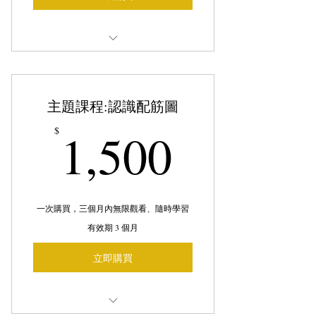
展志LINE ID: @zyd5749e
加入後回答關鍵字，系統自動發送
主題課程:認識配筋圖
$100元優惠碼
1,500$
1,500
$
一次購買，三個月內無限觀看、隨時學習
有效期 3 個月
立即購買