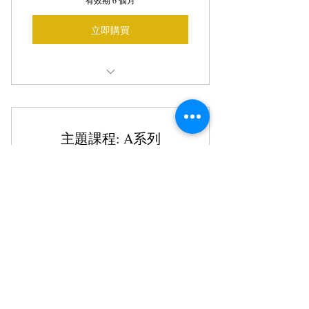
有效期 6 個月
立即購買
1. 徹底了解搭接、伸展法規與意義
2. 能夠查表計算伸展搭接彎鉤長度
主題課程: A系列
3. 徹底看懂結構平面圖、配筋圖
1,900$
1,900
$
4. 徹底看懂鋼筋撿料圖，圖上的每一
個數字，都能知道是怎麼算出來的
5. 能夠獨立使用撿料軟體執行簡易的
案件
一次購買，三個月內無限觀看、隨時學習
有效期 3 個月
立即購買