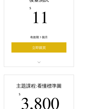
11$
11
$
有效期 3 個月
立即購買
後台測試2
主題課程:看懂標準圖
3,800$
3,800
$