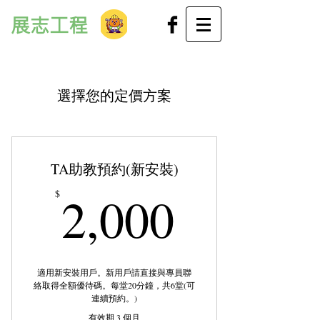
展志工程
選擇您的定價方案
TA助教預約(新安裝)
2,000$
2,000
$
適用新安裝用戶。新用戶請直接與專員聯
絡取得全額優待碼。每堂20分鐘，共6堂(可
連續預約。)
有效期 3 個月