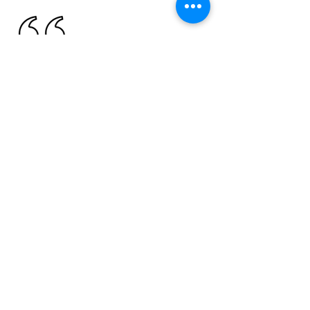
對精算報告內容有疑問時該如何處理？
我們提供的每組數量都可交互參照，細到
每根鋼筋皆有依據，方便您查核勾稽。由
於連施工圖都繪製出來，所以沒有灌水或”
喬”數量的問題。我們已處理遠超過上千個
案件，若有任何疑問我們將全力配合修
改。包含鋼筋、混凝土、模板總量及細項
數量（分樓層、分台料總料、分鋼筋號數
等等）；另附鋼筋施工圖（撿料圖）作數
量參考使用。 可事先告知數量呈現格式以
按這裡傳檔案
供我們配合處理。
SRC可以嗎？