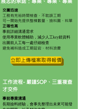
展志的承諾：專業、專業、專業
交圖迅速
工務有充裕時間檢查、不耽誤工期
可​一開始先提供整棟數量、撿料圖、料單
正確性高
事前詳細溝通需求
使用專業軟體輔助，減少人工key錯資料
出圖前人工每一處仔細檢查
避免補料造成工期延宕
、
材料浪費
立即上傳檔案取得報價
工作流程- 嚴謹SOP、三重複查
才交件
事前專業溝通
長期撿料經驗，會事先整理出未來可能發