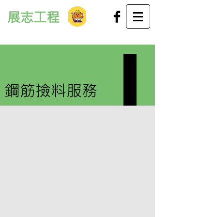
展志工程
鋼筋撿料服務