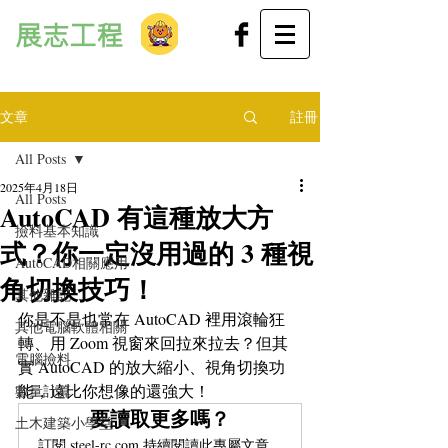
展志工程
文章
註冊
All Posts
2025年4月18日
All Posts
AutoCAD 有這種放大方
撿料基本知識
式？你一定沒用過的 3 種視
AutoCAD相關應用
角切換技巧！
其他雜記
你是不是也常在 AutoCAD 裡用滾輪狂
其他電腦軟體相關
轉、用 Zoom 視窗來回拉來拉去？但其
電腦撿料
實 AutoCAD 的放大縮小、視角切換功
能，遠比你想像的還強大！
數量計算
要讀取更多嗎？
土木建築小學堂
訂閱 steel-rc.com 持續閱讀此專屬文章。