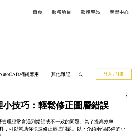
首頁
服務項目
軟體產品
學習中心
AutoCAD相關應用
其他雜記
登入 / 註冊
腦撿料
數量計算
層管理小技巧：輕鬆修正圖層錯誤
層管理經常會遇到錯誤或不一致的問題。為了提高效率，
問題快問快答
Excel
動化工具，可以幫助你快速修正這些問題。以下介紹兩個必備的小
暢。