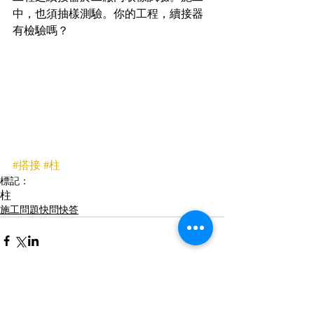
中，也須抽樣測驗。你的工程，續接器
有檢驗嗎？
#搭接
#柱
標記：
柱
施工問題快問快答