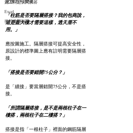
意後方可變更。
施工問題快問快答
Excel
「柱筋是否要隔層搭接？我的包商說，
撿料進階知識
這是蓋大樓才需要這樣，透天厝不
用。」
應按圖施工。隔層搭接可提高安全性，
原設計的標準圖上應有註明需要隔層搭
接。
「搭接是否要錯開75公分？」
是「續接」要當層錯開75公分，不是搭
接。
「所謂隔層搭接，是不是兩根柱子在一
樓搭，兩根柱子在二樓搭？」
搭接是指「一根柱子」裡面的鋼筋隔層