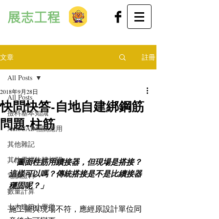
展志工程
文章
註冊
All Posts
2018年9月28日
All Posts
快問快答-自地自建綁鋼筋
撿料基本知識
問題-柱筋
AutoCAD相關應用
其他雜記
其他電腦軟體相關
「圖面柱筋用續接器，但現場是搭接？
這樣可以嗎？傳統搭接是不是比續接器
電腦撿料
穩固呢？」
數量計算
土木建築小學堂
施工圖與現場不符，應經原設計單位同