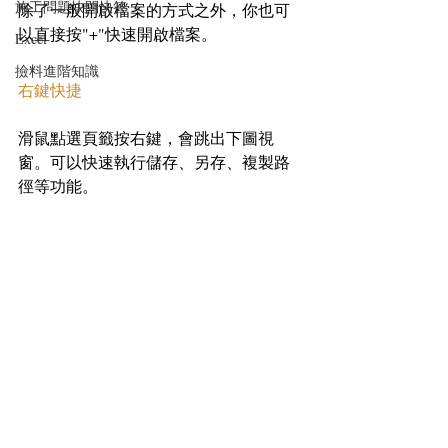
施工問題快問快答
除了一般開啟檔案的方式之外，你也可
以直接按"+"快速開啟檔案。
Excel
撿料進階知識
右鍵快捷
滑鼠點選頁籤按右鍵，會跳出下圖視
窗。可以快速執行儲存、另存、複製路
徑等功能。