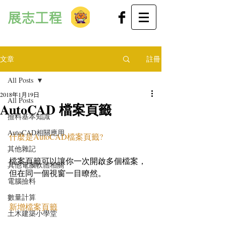
展志工程
文章
註冊
All Posts
2018年1月19日
All Posts
AutoCAD 檔案頁籤
撿料基本知識
AutoCAD相關應用
什麼是AutoCAD檔案頁籤?
其他雜記
檔案頁籤可以讓你一次開啟多個檔案，
其他電腦軟體相關
但在同一個視窗一目瞭然。
電腦撿料
數量計算
新增檔案頁籤
土木建築小學堂