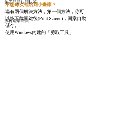
施工問題快問快答
不想每次都貼到小畫家？
這有兩個解決方法，第一個方法，你可
Excel
以按下截圖鍵後(Print Screen)，圖案自動
撿料進階知識
儲存。
使用Windows內建的「剪取工具」