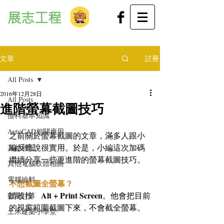
展志工程
文章
註冊
All Posts
2016年12月28日
All Posts
進階螢幕截圖技巧
撿料基本知識
AutoCAD相關應用
之前關於螢幕截圖的文章，滿多人跟小
編反應說很實用。於是，小編這次加碼
其他雜記
繼續分享一些更進階的螢幕截圖技巧。
其他電腦軟體相關
電腦撿料
不想截圖全螢幕？
Alt + Print Screen
請改按　
。他會把目前
數量計算
的視窗範圍截圖下來，不會截全螢幕。
土木建築小學堂