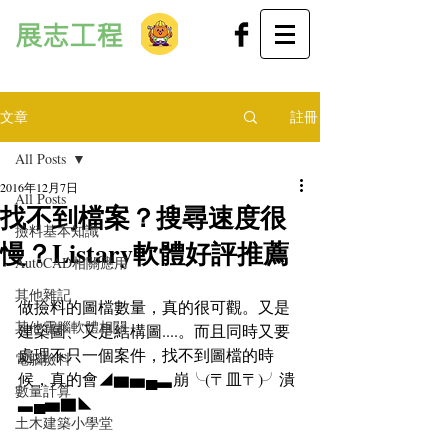
展志工程
文章
註冊
All Posts
2016年12月7日
All Posts
找不到檔案？搜尋速度很
撿料基本知識
慢？Listary軟體好評推薦
AutoCAD相關應用
其他雜記
做撿料的圖檔數量，真的很可觀。又是
其他電腦軟體相關
建築圖、又是結構圖....。而且同時又要
處理不只一個案件，找不到圖檔的時
電腦撿料
候，真的會◢▆▅▄▃崩╰(〒皿〒)╯潰
數量計算
▃▄▅▇◣
土木建築小學堂