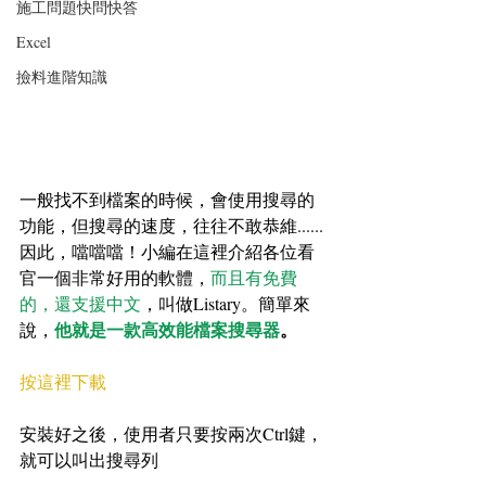
施工問題快問快答
Excel
撿料進階知識
一般找不到檔案的時候，會使用搜尋的
功能，但搜尋的速度，往往不敢恭維......
因此，噹噹噹！小編在這裡介紹各位看
官一個非常好用的軟體，
而且有免費
的，還支援中文
，叫做Listary。簡單來
他就是一款高效能檔案搜尋器
。
說，
按這裡下載
安裝好之後，使用者只要按兩次Ctrl鍵，
就可以叫出搜尋列