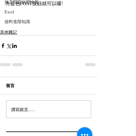
施工問題快問快答
方藍色POST按鈕就可以囉!
Excel
撿料進階知識
其他雜記
留言
撰寫留言......