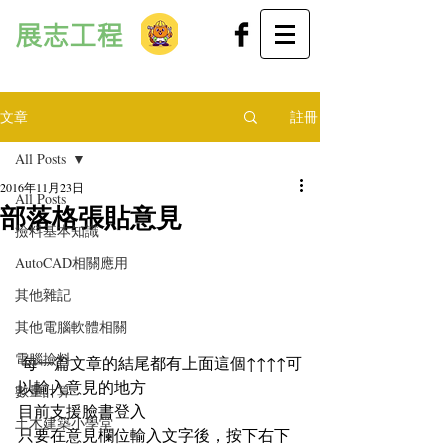
展志工程
文章
註冊
All Posts
2016年11月23日
All Posts
部落格張貼意見
撿料基本知識
AutoCAD相關應用
其他雜記
其他電腦軟體相關
電腦撿料
 每一篇文章的結尾都有上面這個↑↑↑↑可
以輸入意見的地方
數量計算
目前支援臉書登入
土木建築小學堂
只要在意見欄位輸入文字後，按下右下