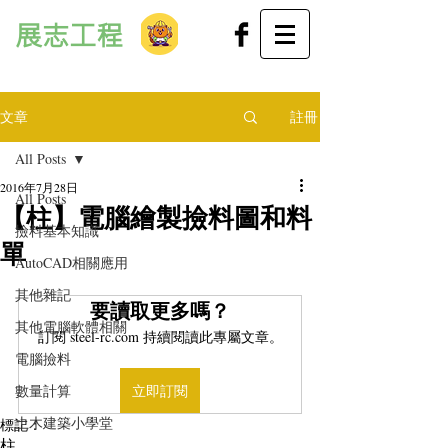
展志工程
文章
註冊
All Posts
2016年7月28日
All Posts
【柱】電腦繪製撿料圖和料
撿料基本知識
單
AutoCAD相關應用
其他雜記
要讀取更多嗎？
其他電腦軟體相關
訂閱 steel-rc.com 持續閱讀此專屬文章。
電腦撿料
數量計算
立即訂閱
土木建築小學堂
標記：
柱