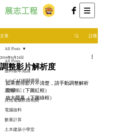
展志工程
文章
註冊
All Posts
2016年6月24日
All Posts
調整影片解析度
撿料基本知識
AutoCAD相關應用
如果覺得影片不清楚，請手動調整解析
度喔！（下圖紅框）
其他雜記
放大螢幕（下圖綠框）
其他電腦軟體相關
電腦撿料
數量計算
土木建築小學堂