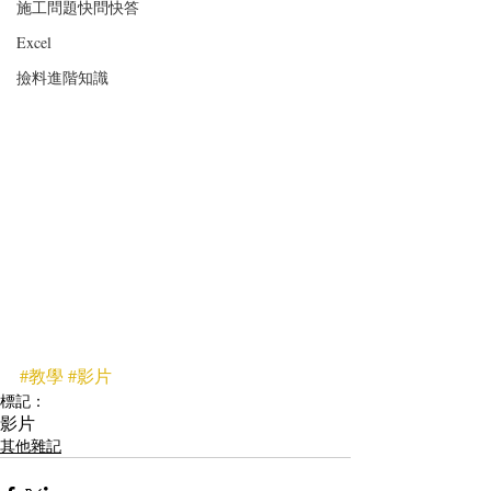
施工問題快問快答
Excel
撿料進階知識
#教學
#影片
標記：
影片
其他雜記