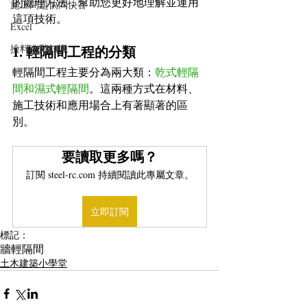
的處理方法，幫助您更好地理解並運用
施工問題快問快答
這項技術。
Excel
撿料進階知識
1. 輕隔間工程的分類
輕隔間工程主要分為兩大類：
乾式輕隔
間和濕式輕隔間
。這兩種方式在材料、
施工技術和應用場合上有著顯著的區
別。
要讀取更多嗎？
訂閱 steel-rc.com 持續閱讀此專屬文章。
立即訂閱
標記：
牆
輕隔間
土木建築小學堂