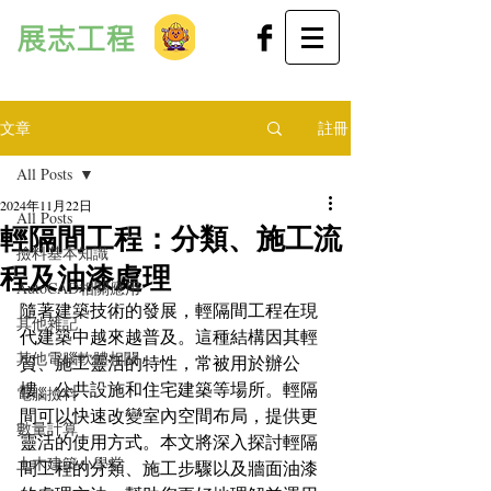
展志工程
文章
註冊
All Posts
2024年11月22日
All Posts
輕隔間工程：分類、施工流
撿料基本知識
程及油漆處理
AutoCAD相關應用
隨著建築技術的發展，輕隔間工程在現
其他雜記
代建築中越來越普及。這種結構因其輕
其他電腦軟體相關
質、施工靈活的特性，常被用於辦公
樓、公共設施和住宅建築等場所。輕隔
電腦撿料
間可以快速改變室內空間布局，提供更
數量計算
靈活的使用方式。本文將深入探討輕隔
土木建築小學堂
間工程的分類、施工步驟以及牆面油漆