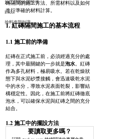
施工問題快問快答
磚隔間的施工方法、所需材料以及如何
進行準確的材料計算。
Excel
撿料進階知識
1. 紅磚隔間施工的基本流程
1.1 施工前的準備
紅磚在正式施工前，必須經過充分的處
泡水
理，其中最關鍵的一步就是
。紅磚
作為多孔材料，極易吸水。若在乾燥狀
態下與水泥砂漿接觸，會迅速吸乾水泥
中的水分，導致水泥表面乾裂，影響結
構穩定性。因此，在施工前將紅磚徹底
泡水，可以確保水泥與紅磚之間的充分
結合。
1.2 施工中的擺設方法
要讀取更多嗎？