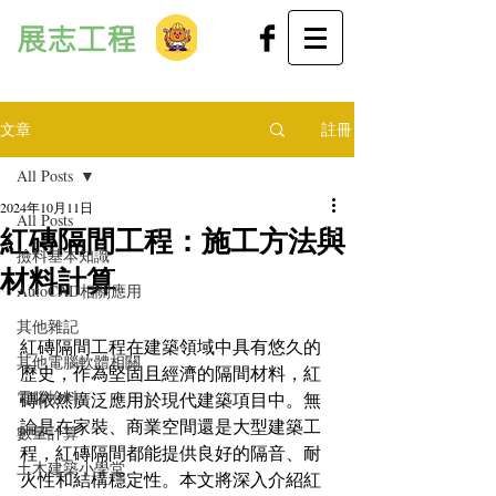
展志工程
文章
註冊
All Posts
2024年10月11日
All Posts
紅磚隔間工程：施工方法與
撿料基本知識
材料計算
AutoCAD相關應用
其他雜記
紅磚隔間工程在建築領域中具有悠久的
其他電腦軟體相關
歷史，作為堅固且經濟的隔間材料，紅
電腦撿料
磚依然廣泛應用於現代建築項目中。無
論是在家裝、商業空間還是大型建築工
數量計算
程，紅磚隔間都能提供良好的隔音、耐
土木建築小學堂
火性和結構穩定性。本文將深入介紹紅