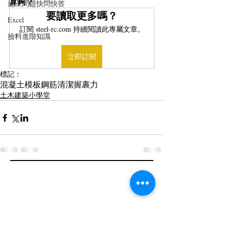
算夠？
施工問題快問快答
要讀取更多嗎？
Excel
訂閱 steel-rc.com 持續閱讀此專屬文章。
撿料進階知識
立即訂閱
標記：
混凝土
模板
鋼筋
清潔
握裹力
土木建築小學堂