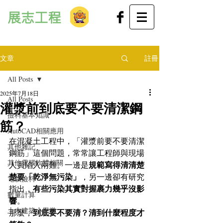
展志工程
文章
註冊
All Posts
2025年7月18日
All Posts
灌漿前到底要不要清潔鋼
撿料基本知識
筋？
AutoCAD相關應用
在混凝土工程中，「灌漿前要不要清潔
其他雜記
鋼筋」這個問題，常常讓工程師與現場
其他電腦軟體相關
規範寫得清清楚
人員陷入兩難。一邊是
楚要「乾淨無污染」
，另一邊卻有研究
電腦撿料
有些污染其實對握裹力幾乎沒影
指出，
數量計算
響
。
土木建築小學堂
到底要不要清？清到什麼程度才
那麼，