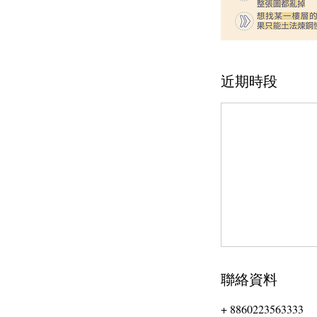
近期時段
聯絡資料
+ 8860223563333