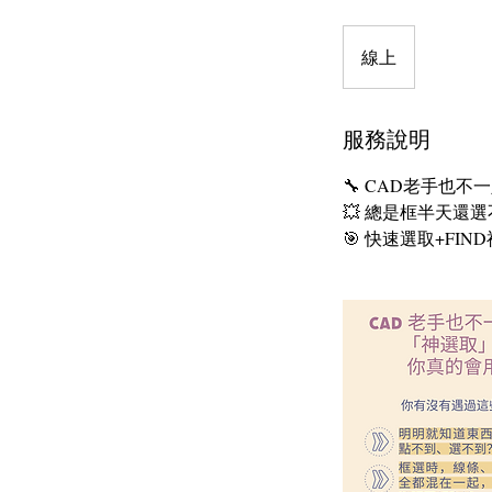
線上
服務說明
🔧 CAD老手也
💥 總是框半天還
🎯 快速選取+FI